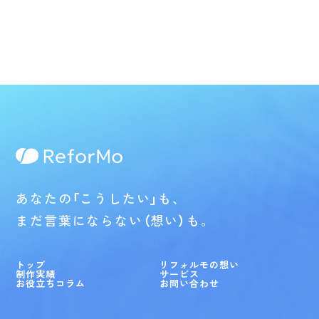
あなたの
「
こうしたい
」
も、
まだ言葉にならない
（
想い
）
も。
トップ
リフォルモの想い
制作実績
サービス
お役立ちコラム
お問い合わせ