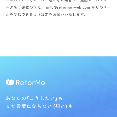
ルダをご確認のうえ、
info@reformo-web.com からのメー
ルを受信できるよう設定をお願いいたします。
トップに戻る
あなたの
「
こうしたい
」
も、
まだ言葉にならない
（
想い
）
も。